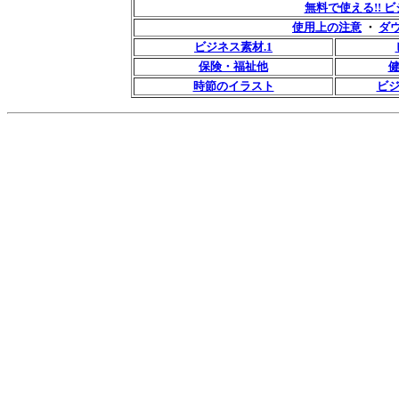
無料で使える!!
使用上の注意
・
ダ
ビジネス素材.1
保険・福祉他
時節のイラスト
ビ