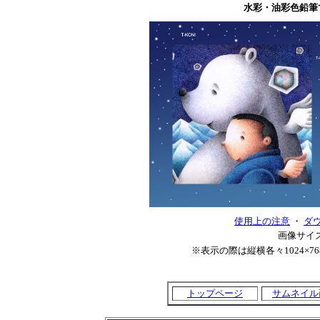
水彩・油彩色鉛筆
使用上の注意
・
ダ
画像サイズ
※表示の際は縦横各々1024×768
トップページ
サムネイル