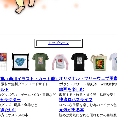
トップページ
オリジナル・フリーウェブ用
材集（商用イラスト・カット他）
ボ
ス素材の無料ダウンロードサイト
タン・バナー・壁紙等、WEB素材
ールド
絵画を楽しむ
グッズ色々 - ゲーム・CD・書籍など
鑑賞する・飾る・描く等、絵画を楽し
キャラクター
快適ロハスライフ
グッズ - 玩具・食器など
ロハスな生活を楽しむ為のアイテム色
きたい!!
元気が出る本
い方にオススメの本
読めば元気になれる優れものの書籍数